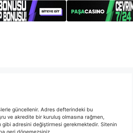
lerle güncellenir. Adres defterindeki bu
meşru ve akredite bir kuruluş olmasına rağmen,
ı gibi adresini değiştirmesi gerekmektedir. Sitenin
na geri dönemezsiniz.