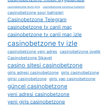
casinobetzone resmi giriş
casinobetzone sorunsuz kullanım
casinobetzone spor bahisleri
Casinobetzone Telegram
casinobetzone tv canli maç
casinobetzone tv canli maç izle
casinobetzone tv izle
casinobetzone yeni adres
casinobetzone üyelik
Casinobetzone Şikayet
casino sitesi casinobetzone
giris adresi casinobetzone
giris casinobetzone
girisi casinobetzone
giris yap casinobetzone
güncel casinobetzone
yeni adresi casinobetzone
yeni giris casinobetzone