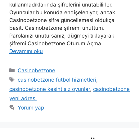
kullanmadıklarında şifrelerini unutabilirler.
Oyuncular bu konuda endişeleniyor, ancak
Casinobetzone şifre güncellemesi oldukça
basit. Casinobetzone şifremi unuttum.
Parolanızı unutursanız, düğmeyi tıklayarak
şifremi Casinobetzone Oturum Açma …
Devamını oku
Kategoriler
Casinobetzone
Etiketler
casinobetzone futbol hizmetleri
,
casinobetzone kesintisiz oyunlar
,
casinobetzone
yeni adresi
Yorum yap