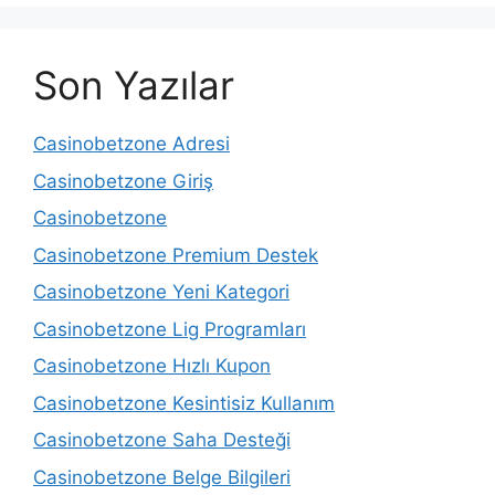
Son Yazılar
Casinobetzone Adresi
Casinobetzone Giriş
Casinobetzone
Casinobetzone Premium Destek
Casinobetzone Yeni Kategori
Casinobetzone Lig Programları
Casinobetzone Hızlı Kupon
Casinobetzone Kesintisiz Kullanım
Casinobetzone Saha Desteği
Casinobetzone Belge Bilgileri