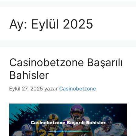
Ay:
Eylül 2025
Casinobetzone Başarılı
Bahisler
Eylül 27, 2025
yazar
Casinobetzone