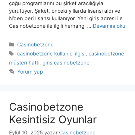
çoğu programlarını bu şirket aracılığıyla
yürütüyor. Şirket, önceki yıllarda lisansı aldı ve
N’den beri lisansı kullanıyor. Yeni giriş adresi ile
Casinobetzone ile ilgili herhangi …
Devamını oku
Kategoriler
Casinobetzone
Etiketler
casinobetzone kullanıcı i̇lgisi
,
casinobetzone
müşteri hattı
,
giris casinobetzone
Yorum yap
Casinobetzone
Kesintisiz Oyunlar
Eylül 10, 2025
yazar
Casinobetzone