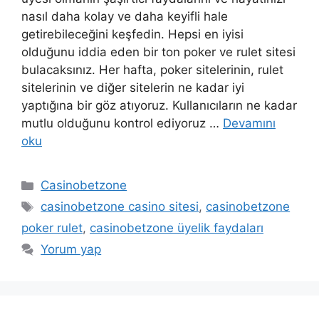
nasıl daha kolay ve daha keyifli hale
getirebileceğini keşfedin. Hepsi en iyisi
olduğunu iddia eden bir ton poker ve rulet sitesi
bulacaksınız. Her hafta, poker sitelerinin, rulet
sitelerinin ve diğer sitelerin ne kadar iyi
yaptığına bir göz atıyoruz. Kullanıcıların ne kadar
mutlu olduğunu kontrol ediyoruz …
Devamını
oku
Kategoriler
Casinobetzone
Etiketler
casinobetzone casino sitesi
,
casinobetzone
poker rulet
,
casinobetzone üyelik faydaları
Yorum yap