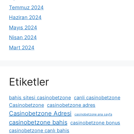
Temmuz 2024
Haziran 2024
Mayıs 2024
Nisan 2024
Mart 2024
Etiketler
bahis sitesi casinobetzone
canli casinobetzone
Casinobetzone
casinobetzone adres
Casinobetzone Adresi
casinobetzone ana sayfa
casinobetzone bahis
casinobetzone bonus
casinobetzone canlı bahis