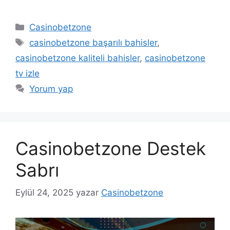
Kategoriler
Casinobetzone
Etiketler
casinobetzone başarılı bahisler
,
casinobetzone kaliteli bahisler
,
casinobetzone
tv izle
Yorum yap
Casinobetzone Destek
Sabrı
Eylül 24, 2025
yazar
Casinobetzone