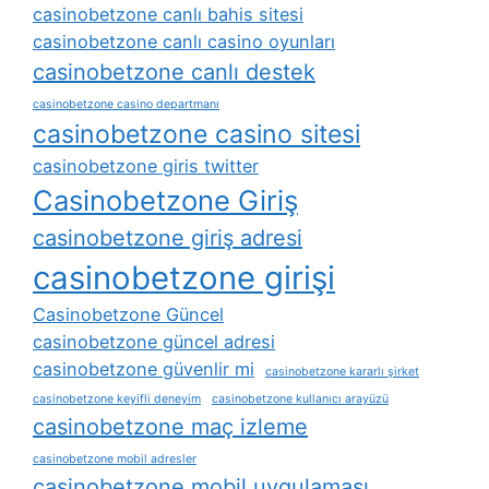
casinobetzone canlı bahis sitesi
casinobetzone canlı casino oyunları
casinobetzone canlı destek
casinobetzone casino departmanı
casinobetzone casino sitesi
casinobetzone giris twitter
Casinobetzone Giriş
casinobetzone giriş adresi
casinobetzone girişi
Casinobetzone Güncel
casinobetzone güncel adresi
casinobetzone güvenlir mi
casinobetzone kararlı şirket
casinobetzone keyifli deneyim
casinobetzone kullanıcı arayüzü
casinobetzone maç izleme
casinobetzone mobil adresler
casinobetzone mobil uygulaması