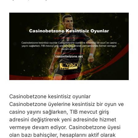
Casinobetzone kesintisiz oyunlar
Casinobetzone üyelerine kesintisiz bir oyun ve
casino yayını sağlarken, TIB mevcut giriş
adresini değiştirerek yeni adresinde hizmet
vermeye devam ediyor. Casinobetzone üyesi
olan bazı bahisçiler, hesaplarını aktif olarak