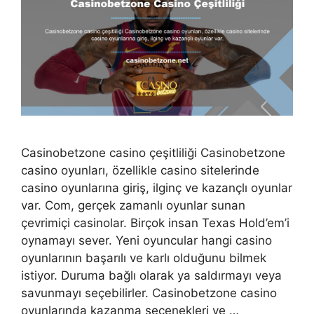
Casinobetzone casino çeşitliliği Casinobetzone
casino oyunları, özellikle casino sitelerinde
casino oyunlarına giriş, ilginç ve kazançlı oyunlar
var. Com, gerçek zamanlı oyunlar sunan
çevrimiçi casinolar. Birçok insan Texas Hold’em’i
oynamayı sever. Yeni oyuncular hangi casino
oyunlarının başarılı ve karlı olduğunu bilmek
istiyor. Duruma bağlı olarak ya saldırmayı veya
savunmayı seçebilirler. Casinobetzone casino
oyunlarında kazanma seçenekleri ve …