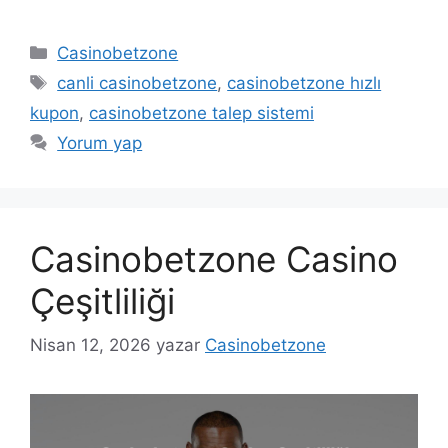
Kategoriler
Casinobetzone
Etiketler
canli casinobetzone
,
casinobetzone hızlı
kupon
,
casinobetzone talep sistemi
Yorum yap
Casinobetzone Casino
Çeşitliliği
Nisan 12, 2026
yazar
Casinobetzone