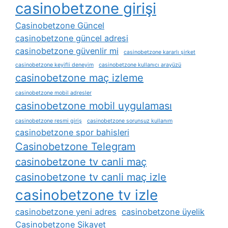
casinobetzone girişi
Casinobetzone Güncel
casinobetzone güncel adresi
casinobetzone güvenlir mi
casinobetzone kararlı şirket
casinobetzone keyifli deneyim
casinobetzone kullanıcı arayüzü
casinobetzone maç izleme
casinobetzone mobil adresler
casinobetzone mobil uygulaması
casinobetzone resmi giriş
casinobetzone sorunsuz kullanım
casinobetzone spor bahisleri
Casinobetzone Telegram
casinobetzone tv canli maç
casinobetzone tv canli maç izle
casinobetzone tv izle
casinobetzone yeni adres
casinobetzone üyelik
Casinobetzone Şikayet