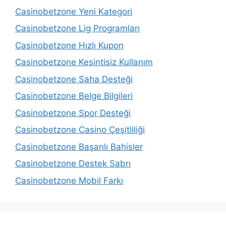
Casinobetzone Yeni Kategori
Casinobetzone Lig Programları
Casinobetzone Hızlı Kupon
Casinobetzone Kesintisiz Kullanım
Casinobetzone Saha Desteği
Casinobetzone Belge Bilgileri
Casinobetzone Spor Desteği
Casinobetzone Casino Çeşitliliği
Casinobetzone Başarılı Bahisler
Casinobetzone Destek Sabrı
Casinobetzone Mobil Farkı