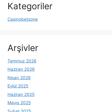
Kategoriler
Casinobetzone
Arşivler
Temmuz 2026
Haziran 2026
Nisan 2026
Eylül 2025
Haziran 2025
Mayıs 2025
Şubat 2025