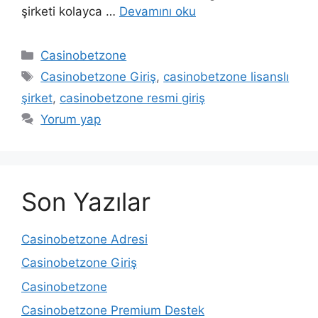
şirketi kolayca …
Devamını oku
Kategoriler
Casinobetzone
Etiketler
Casinobetzone Giriş
,
casinobetzone lisanslı
şirket
,
casinobetzone resmi giriş
Yorum yap
Son Yazılar
Casinobetzone Adresi
Casinobetzone Giriş
Casinobetzone
Casinobetzone Premium Destek