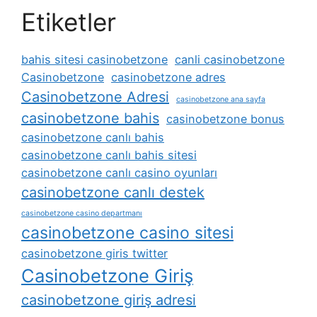
Etiketler
bahis sitesi casinobetzone
canli casinobetzone
Casinobetzone
casinobetzone adres
Casinobetzone Adresi
casinobetzone ana sayfa
casinobetzone bahis
casinobetzone bonus
casinobetzone canlı bahis
casinobetzone canlı bahis sitesi
casinobetzone canlı casino oyunları
casinobetzone canlı destek
casinobetzone casino departmanı
casinobetzone casino sitesi
casinobetzone giris twitter
Casinobetzone Giriş
casinobetzone giriş adresi