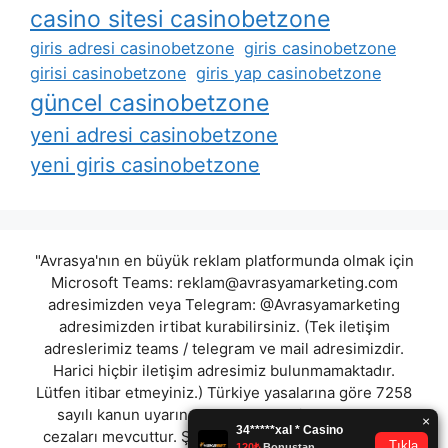
casino sitesi casinobetzone
giris adresi casinobetzone
giris casinobetzone
girisi casinobetzone
giris yap casinobetzone
güncel casinobetzone
yeni adresi casinobetzone
yeni giris casinobetzone
"Avrasya'nın en büyük reklam platformunda olmak için
Microsoft Teams:
reklam@avrasyamarketing.com
adresimizden veya Telegram: @Avrasyamarketing
adresimizden irtibat kurabilirsiniz. (Tek iletişim
adreslerimiz teams / telegram ve mail adresimizdir.
Harici hiçbir iletişim adresimiz bulunmamaktadır.
Lütfen itibar etmeyiniz.) Türkiye yasalarına göre 7258
sayılı kanun uyarınca yasa dışı bahis oynamanın
cezaları mevcuttur. Şu an bulunduğunuz site hiç bir