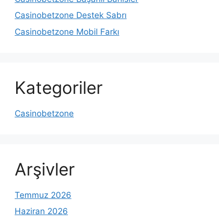
Casinobetzone Destek Sabrı
Casinobetzone Mobil Farkı
Kategoriler
Casinobetzone
Arşivler
Temmuz 2026
Haziran 2026