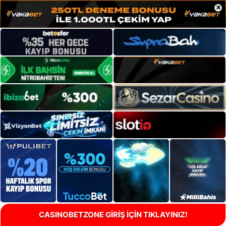
×
CASINOBETZONE GİRİŞ İÇİN TIKLAYINIZ!