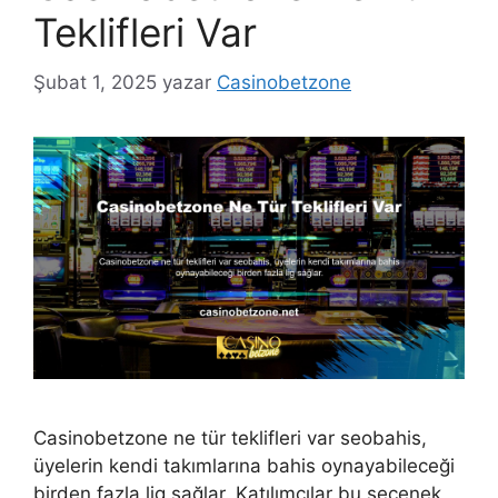
Teklifleri Var
Şubat 1, 2025
yazar
Casinobetzone
Casinobetzone ne tür teklifleri var seobahis,
üyelerin kendi takımlarına bahis oynayabileceği
birden fazla lig sağlar. Katılımcılar bu seçenek