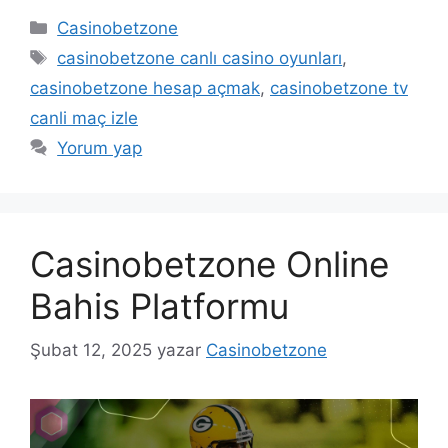
Kategoriler
Casinobetzone
Etiketler
casinobetzone canlı casino oyunları
,
casinobetzone hesap açmak
,
casinobetzone tv
canli maç izle
Yorum yap
Casinobetzone Online
Bahis Platformu
Şubat 12, 2025
yazar
Casinobetzone