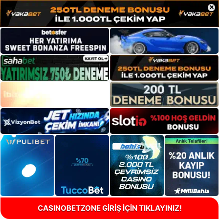
×
CASINOBETZONE GİRİŞ İÇİN TIKLAYINIZ!