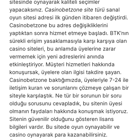
sitesinde oynayarak kaliteli seçimler
yapacaksınız.
Casinobetzone site türü
sanal
oyun sitesi adresi ilk günden itibaren değiştirdi.
Casinobetzone bu adres değişikliklerini
yaptıktan sonra hizmet etmeye başladı. BTK’nın
sürekli erişim yasaklamasıyla karşı karşıya olan
casino siteleri, bu anlamda üyelerine zarar
vermemek için yeni adreslerini anında
etkinleştiriyor. Müşteri hizmetleri hakkında
konuşursak, üyelere olan ilgisi takdire şayan.
Casinobetzone baktığımızda, üyeleriyle 7-24 ile
iletişim kuran ve sorunlarını çözmeye çalışan bir
siteyle karşılaştık. Ne tür bir sorunun bir soru
olduğu sorusunu cevapladık, bu sitenin üyesi
olmanın faydaları hakkında konuşmak istiyoruz.
Sitenin güvenilir olduğunu gösteren lisans
bilgileri vardır. Bu sitede oyun oynayabilir ve
casino oynayarak para kazanabilirsiniz.