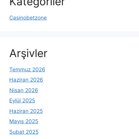
Kategoriler
Casinobetzone
Arşivler
Temmuz 2026
Haziran 2026
Nisan 2026
Eylül 2025
Haziran 2025
Mayıs 2025
Şubat 2025