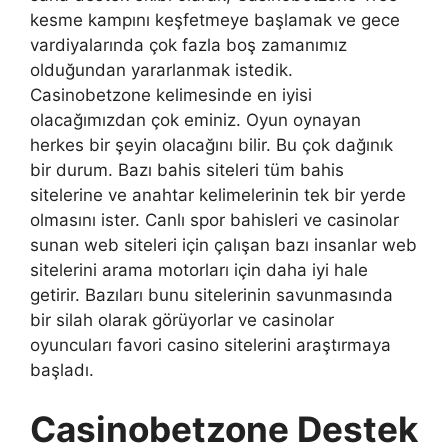
kesme kampını keşfetmeye başlamak ve gece
vardiyalarında çok fazla boş zamanımız
olduğundan yararlanmak istedik.
Casinobetzone kelimesinde en iyisi
olacağımızdan çok eminiz. Oyun oynayan
herkes bir şeyin olacağını bilir. Bu çok dağınık
bir durum. Bazı bahis siteleri tüm bahis
sitelerine ve anahtar kelimelerinin tek bir yerde
olmasını ister. Canlı spor bahisleri ve casinolar
sunan web siteleri için çalışan bazı insanlar web
sitelerini arama motorları için daha iyi hale
getirir. Bazıları bunu sitelerinin savunmasında
bir silah olarak görüyorlar ve casinolar
oyuncuları favori casino sitelerini araştırmaya
başladı.
Casinobetzone Destek