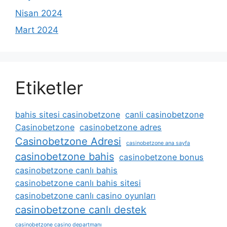
Nisan 2024
Mart 2024
Etiketler
bahis sitesi casinobetzone
canli casinobetzone
Casinobetzone
casinobetzone adres
Casinobetzone Adresi
casinobetzone ana sayfa
casinobetzone bahis
casinobetzone bonus
casinobetzone canlı bahis
casinobetzone canlı bahis sitesi
casinobetzone canlı casino oyunları
casinobetzone canlı destek
casinobetzone casino departmanı