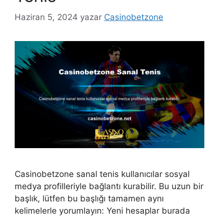
Haziran 5, 2024
yazar
Casinobetzone
Casinobetzone sanal tenis kullanıcılar sosyal
medya profilleriyle bağlantı kurabilir. Bu uzun bir
başlık, lütfen bu başlığı tamamen aynı
kelimelerle yorumlayın: Yeni hesaplar burada