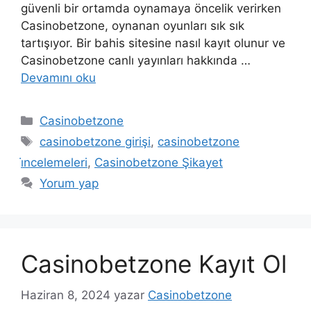
güvenli bir ortamda oynamaya öncelik verirken
Casinobetzone, oynanan oyunları sık sık
tartışıyor. Bir bahis sitesine nasıl kayıt olunur ve
Casinobetzone canlı yayınları hakkında …
Devamını oku
Kategoriler
Casinobetzone
Etiketler
casinobetzone girişi
,
casinobetzone
i̇ncelemeleri
,
Casinobetzone Şikayet
Yorum yap
Casinobetzone Kayıt Ol
Haziran 8, 2024
yazar
Casinobetzone