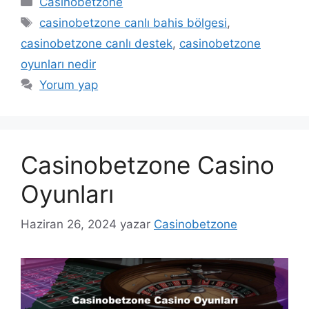
Casinobetzone
Etiketler
casinobetzone canlı bahis bölgesi
,
casinobetzone canlı destek
,
casinobetzone
oyunları nedir
Yorum yap
Casinobetzone Casino
Oyunları
Haziran 26, 2024
yazar
Casinobetzone