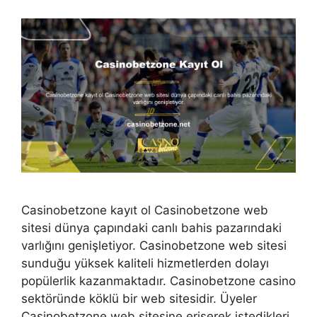
Casinobetzone kayıt ol Casinobetzone web
sitesi dünya çapındaki canlı bahis pazarındaki
varlığını genişletiyor. Casinobetzone web sitesi
sunduğu yüksek kaliteli hizmetlerden dolayı
popülerlik kazanmaktadır. Casinobetzone casino
sektöründe köklü bir web sitesidir. Üyeler
Casinobetzone web sitesine erişerek istedikleri