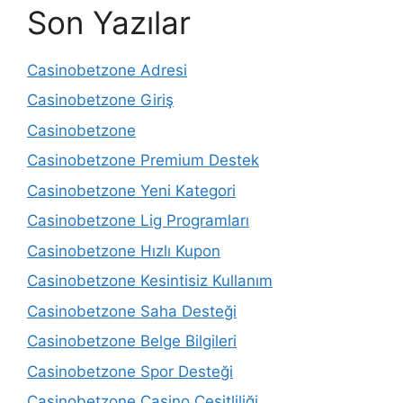
Son Yazılar
Casinobetzone Adresi
Casinobetzone Giriş
Casinobetzone
Casinobetzone Premium Destek
Casinobetzone Yeni Kategori
Casinobetzone Lig Programları
Casinobetzone Hızlı Kupon
Casinobetzone Kesintisiz Kullanım
Casinobetzone Saha Desteği
Casinobetzone Belge Bilgileri
Casinobetzone Spor Desteği
Casinobetzone Casino Çeşitliliği