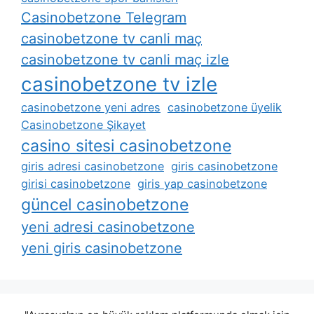
Casinobetzone Telegram
casinobetzone tv canli maç
casinobetzone tv canli maç izle
casinobetzone tv izle
casinobetzone yeni adres
casinobetzone üyelik
Casinobetzone Şikayet
casino sitesi casinobetzone
giris adresi casinobetzone
giris casinobetzone
girisi casinobetzone
giris yap casinobetzone
güncel casinobetzone
yeni adresi casinobetzone
yeni giris casinobetzone