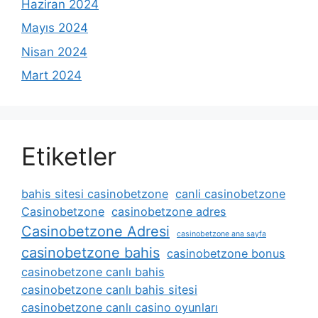
Haziran 2024
Mayıs 2024
Nisan 2024
Mart 2024
Etiketler
bahis sitesi casinobetzone
canli casinobetzone
Casinobetzone
casinobetzone adres
Casinobetzone Adresi
casinobetzone ana sayfa
casinobetzone bahis
casinobetzone bonus
casinobetzone canlı bahis
casinobetzone canlı bahis sitesi
casinobetzone canlı casino oyunları