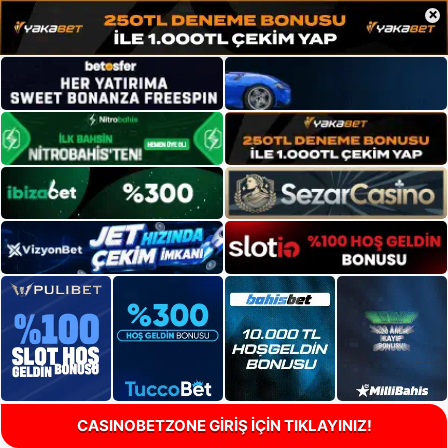
×
CASINOBETZONE GİRİŞ İÇİN TIKLAYINIZ!