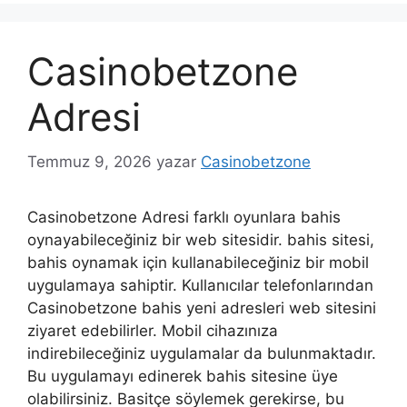
Casinobetzone
Adresi
Temmuz 9, 2026
yazar
Casinobetzone
Casinobetzone Adresi farklı oyunlara bahis
oynayabileceğiniz bir web sitesidir. bahis sitesi,
bahis oynamak için kullanabileceğiniz bir mobil
uygulamaya sahiptir. Kullanıcılar telefonlarından
Casinobetzone bahis yeni adresleri web sitesini
ziyaret edebilirler. Mobil cihazınıza
indirebileceğiniz uygulamalar da bulunmaktadır.
Bu uygulamayı edinerek bahis sitesine üye
olabilirsiniz. Basitçe söylemek gerekirse, bu