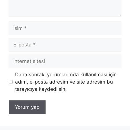
İsim
E-
posta
İnternet
sitesi
Daha sonraki yorumlarımda kullanılması için
adım, e-posta adresim ve site adresim bu
tarayıcıya kaydedilsin.