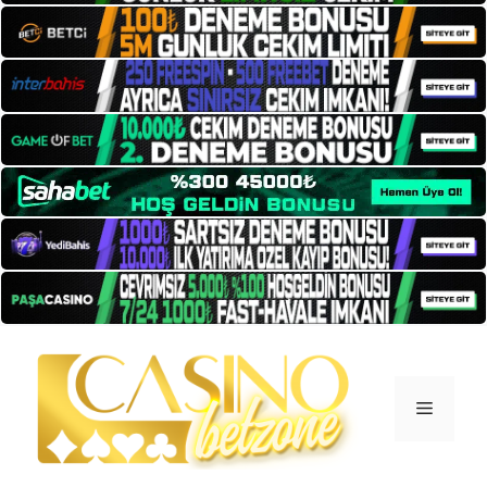
İçeriğe
atla
Menü