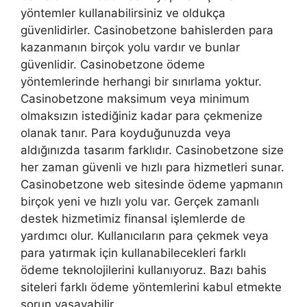
yöntemler kullanabilirsiniz ve oldukça
güvenlidirler. Casinobetzone bahislerden para
kazanmanın birçok yolu vardır ve bunlar
güvenlidir. Casinobetzone ödeme
yöntemlerinde herhangi bir sınırlama yoktur.
Casinobetzone maksimum veya minimum
olmaksızın istediğiniz kadar para çekmenize
olanak tanır. Para koyduğunuzda veya
aldığınızda tasarım farklıdır. Casinobetzone size
her zaman güvenli ve hızlı para hizmetleri sunar.
Casinobetzone web sitesinde ödeme yapmanın
birçok yeni ve hızlı yolu var. Gerçek zamanlı
destek hizmetimiz finansal işlemlerde de
yardımcı olur. Kullanıcıların para çekmek veya
para yatırmak için kullanabilecekleri farklı
ödeme teknolojilerini kullanıyoruz. Bazı bahis
siteleri farklı ödeme yöntemlerini kabul etmekte
sorun yaşayabilir.