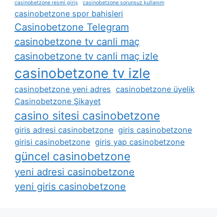
casinobetzone resmi giriş
casinobetzone sorunsuz kullanım
casinobetzone spor bahisleri
Casinobetzone Telegram
casinobetzone tv canli maç
casinobetzone tv canli maç izle
casinobetzone tv izle
casinobetzone yeni adres
casinobetzone üyelik
Casinobetzone Şikayet
casino sitesi casinobetzone
giris adresi casinobetzone
giris casinobetzone
girisi casinobetzone
giris yap casinobetzone
güncel casinobetzone
yeni adresi casinobetzone
yeni giris casinobetzone