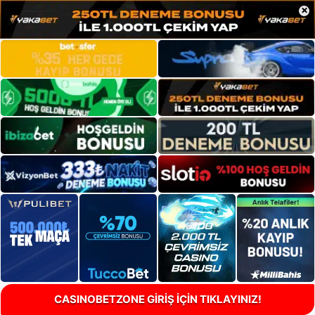
×
CASINOBETZONE GİRİŞ İÇİN TIKLAYINIZ!