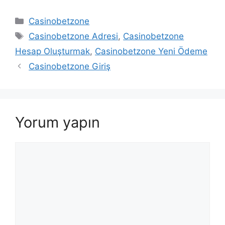
Kategoriler
Casinobetzone
Etiketler
Casinobetzone Adresi
,
Casinobetzone
Hesap Oluşturmak
,
Casinobetzone Yeni Ödeme
Casinobetzone Giriş
Yorum yapın
Yorum