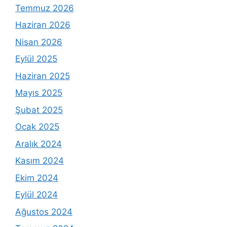
Temmuz 2026
Haziran 2026
Nisan 2026
Eylül 2025
Haziran 2025
Mayıs 2025
Şubat 2025
Ocak 2025
Aralık 2024
Kasım 2024
Ekim 2024
Eylül 2024
Ağustos 2024