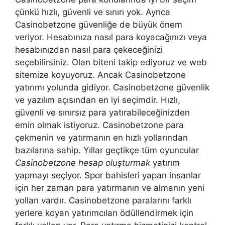
çünkü hızlı, güvenli ve sınırı yok. Ayrıca
Casinobetzone güvenliğe de büyük önem
veriyor. Hesabınıza nasıl para koyacağınızı veya
hesabınızdan nasıl para çekeceğinizi
seçebilirsiniz. Olan biteni takip ediyoruz ve web
sitemize koyuyoruz. Ancak Casinobetzone
yatırımı yolunda gidiyor. Casinobetzone güvenlik
ve yazılım açısından en iyi seçimdir. Hızlı,
güvenli ve sınırsız para yatırabileceğinizden
emin olmak istiyoruz. Casinobetzone para
çekmenin ve yatırmanın en hızlı yollarından
bazılarına sahip. Yıllar geçtikçe tüm oyuncular
Casinobetzone hesap oluşturmak
yatırım
yapmayı seçiyor. Spor bahisleri yapan insanlar
için her zaman para yatırmanın ve almanın yeni
yolları vardır. Casinobetzone paralarını farklı
yerlere koyan yatırımcıları ödüllendirmek için