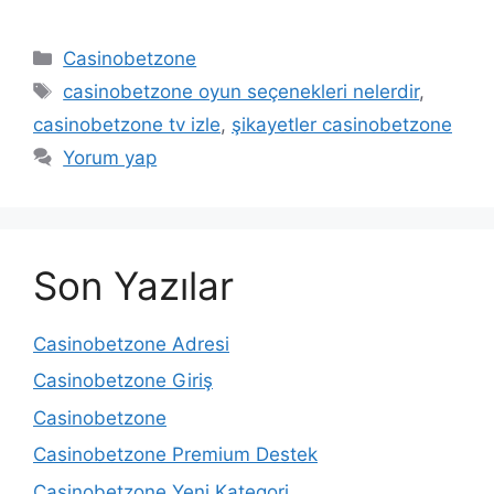
Kategoriler
Casinobetzone
Etiketler
casinobetzone oyun seçenekleri nelerdir
,
casinobetzone tv izle
,
şikayetler casinobetzone
Yorum yap
Son Yazılar
Casinobetzone Adresi
Casinobetzone Giriş
Casinobetzone
Casinobetzone Premium Destek
Casinobetzone Yeni Kategori