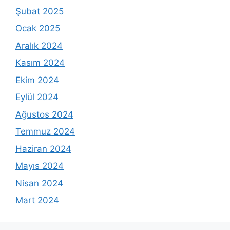
Şubat 2025
Ocak 2025
Aralık 2024
Kasım 2024
Ekim 2024
Eylül 2024
Ağustos 2024
Temmuz 2024
Haziran 2024
Mayıs 2024
Nisan 2024
Mart 2024