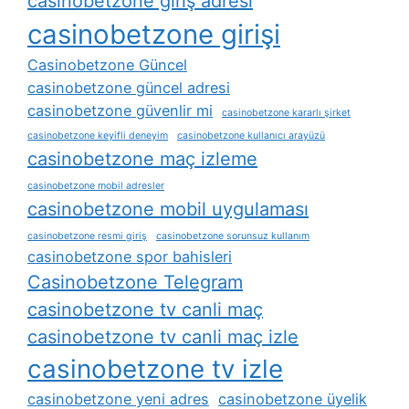
casinobetzone giriş adresi
casinobetzone girişi
Casinobetzone Güncel
casinobetzone güncel adresi
casinobetzone güvenlir mi
casinobetzone kararlı şirket
casinobetzone keyifli deneyim
casinobetzone kullanıcı arayüzü
casinobetzone maç izleme
casinobetzone mobil adresler
casinobetzone mobil uygulaması
casinobetzone resmi giriş
casinobetzone sorunsuz kullanım
casinobetzone spor bahisleri
Casinobetzone Telegram
casinobetzone tv canli maç
casinobetzone tv canli maç izle
casinobetzone tv izle
casinobetzone yeni adres
casinobetzone üyelik