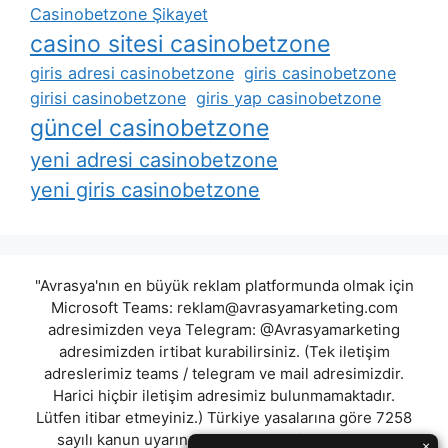
Casinobetzone Şikayet
casino sitesi casinobetzone
giris adresi casinobetzone
giris casinobetzone
girisi casinobetzone
giris yap casinobetzone
güncel casinobetzone
yeni adresi casinobetzone
yeni giris casinobetzone
"Avrasya'nın en büyük reklam platformunda olmak için
Microsoft Teams:
reklam@avrasyamarketing.com
adresimizden veya Telegram: @Avrasyamarketing
adresimizden irtibat kurabilirsiniz. (Tek iletişim
adreslerimiz teams / telegram ve mail adresimizdir.
Harici hiçbir iletişim adresimiz bulunmamaktadır.
Lütfen itibar etmeyiniz.) Türkiye yasalarına göre 7258
sayılı kanun uyarınca yasa dışı bahis oynamanın