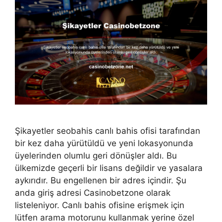
Şikayetler seobahis canlı bahis ofisi tarafından
bir kez daha yürütüldü ve yeni lokasyonunda
üyelerinden olumlu geri dönüşler aldı. Bu
ülkemizde geçerli bir lisans değildir ve yasalara
aykırıdır. Bu engellenen bir adres içindir. Şu
anda giriş adresi Casinobetzone olarak
listeleniyor. Canlı bahis ofisine erişmek için
lütfen arama motorunu kullanmak yerine özel