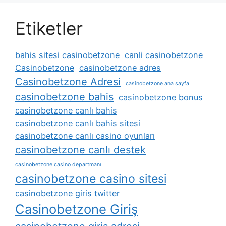
Etiketler
bahis sitesi casinobetzone
canli casinobetzone
Casinobetzone
casinobetzone adres
Casinobetzone Adresi
casinobetzone ana sayfa
casinobetzone bahis
casinobetzone bonus
casinobetzone canlı bahis
casinobetzone canlı bahis sitesi
casinobetzone canlı casino oyunları
casinobetzone canlı destek
casinobetzone casino departmanı
casinobetzone casino sitesi
casinobetzone giris twitter
Casinobetzone Giriş