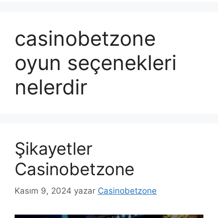
casinobetzone
oyun seçenekleri
nelerdir
Şikayetler
Casinobetzone
Kasım 9, 2024
yazar
Casinobetzone