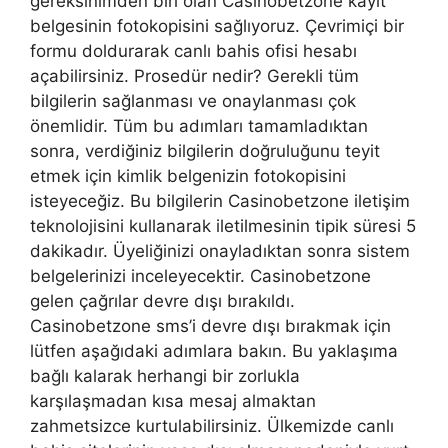
gereksinimden biri olan Casinobetzone kayıt
belgesinin fotokopisini sağlıyoruz. Çevrimiçi bir
formu doldurarak canlı bahis ofisi hesabı
açabilirsiniz. Prosedür nedir? Gerekli tüm
bilgilerin sağlanması ve onaylanması çok
önemlidir. Tüm bu adımları tamamladıktan
sonra, verdiğiniz bilgilerin doğruluğunu teyit
etmek için kimlik belgenizin fotokopisini
isteyeceğiz. Bu bilgilerin Casinobetzone iletişim
teknolojisini kullanarak iletilmesinin tipik süresi 5
dakikadır. Üyeliğinizi onayladıktan sonra sistem
belgelerinizi inceleyecektir. Casinobetzone
gelen çağrılar devre dışı bırakıldı.
Casinobetzone sms’i devre dışı bırakmak için
lütfen aşağıdaki adımlara bakın. Bu yaklaşıma
bağlı kalarak herhangi bir zorlukla
karşılaşmadan kısa mesaj almaktan
zahmetsizce kurtulabilirsiniz. Ülkemizde canlı