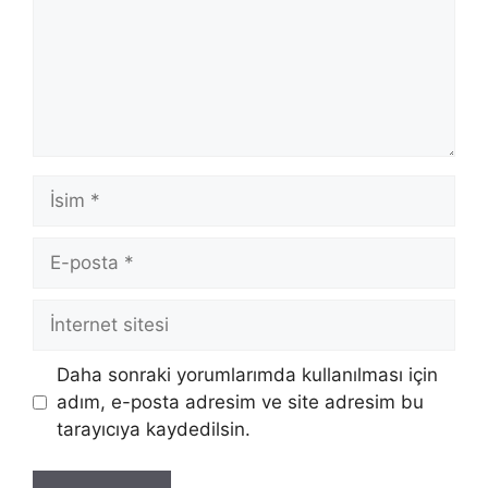
İsim
E-
posta
İnternet
sitesi
Daha sonraki yorumlarımda kullanılması için
adım, e-posta adresim ve site adresim bu
tarayıcıya kaydedilsin.