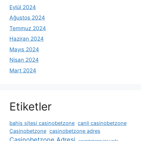
Eylül 2024
Ağustos 2024
Temmuz 2024
Haziran 2024
Mayıs 2024
Nisan 2024
Mart 2024
Etiketler
bahis sitesi casinobetzone
canli casinobetzone
Casinobetzone
casinobetzone adres
Casinobetzone Adresi
casinobetzone ana sayfa