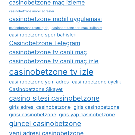
casinobetzone maç izleme
casinobetzone mobil adresler
casinobetzone mobil uygulaması
casinobetzone resmi giriş
casinobetzone sorunsuz kullanım
casinobetzone spor bahisleri
Casinobetzone Telegram
casinobetzone tv canli maç
casinobetzone tv canli maç izle
casinobetzone tv izle
casinobetzone yeni adres
casinobetzone üyelik
Casinobetzone Şikayet
casino sitesi casinobetzone
giris adresi casinobetzone
giris casinobetzone
girisi casinobetzone
giris yap casinobetzone
güncel casinobetzone
yeni adresi casinobetzone