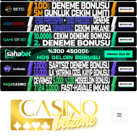
İçeriğe
atla
Menü