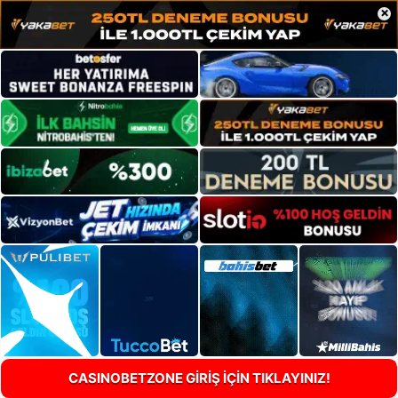
×
CASINOBETZONE GİRİŞ İÇİN TIKLAYINIZ!