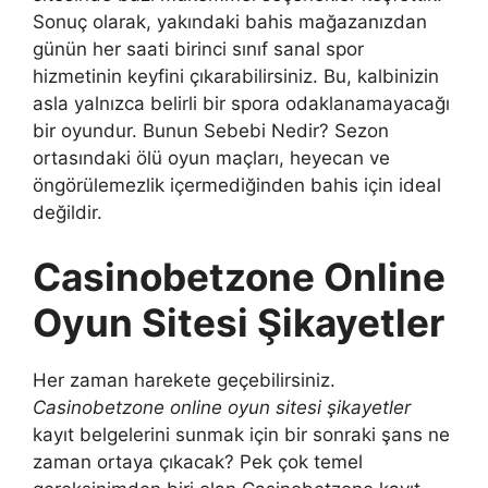
Sonuç olarak, yakındaki bahis mağazanızdan
günün her saati birinci sınıf sanal spor
hizmetinin keyfini çıkarabilirsiniz. Bu, kalbinizin
asla yalnızca belirli bir spora odaklanamayacağı
bir oyundur. Bunun Sebebi Nedir? Sezon
ortasındaki ölü oyun maçları, heyecan ve
öngörülemezlik içermediğinden bahis için ideal
değildir.
Casinobetzone Online
Oyun Sitesi Şikayetler
Her zaman harekete geçebilirsiniz.
Casinobetzone online oyun sitesi şikayetler
kayıt belgelerini sunmak için bir sonraki şans ne
zaman ortaya çıkacak? Pek çok temel