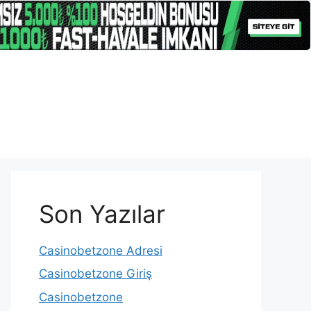
Son Yazılar
Casinobetzone Adresi
Casinobetzone Giriş
Casinobetzone