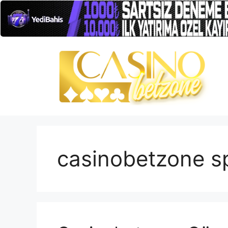
İçeriğe
atla
casinobetzone s