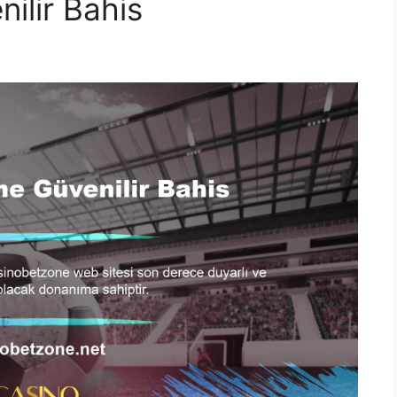
ilir Bahis