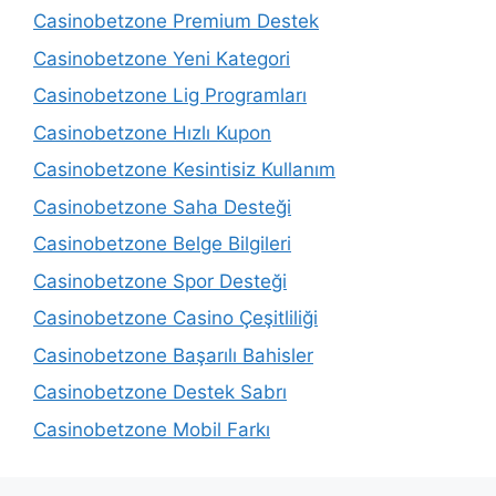
Casinobetzone Premium Destek
Casinobetzone Yeni Kategori
Casinobetzone Lig Programları
Casinobetzone Hızlı Kupon
Casinobetzone Kesintisiz Kullanım
Casinobetzone Saha Desteği
Casinobetzone Belge Bilgileri
Casinobetzone Spor Desteği
Casinobetzone Casino Çeşitliliği
Casinobetzone Başarılı Bahisler
Casinobetzone Destek Sabrı
Casinobetzone Mobil Farkı