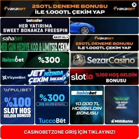
×
CASINOBETZONE GİRİŞ İÇİN TIKLAYINIZ!