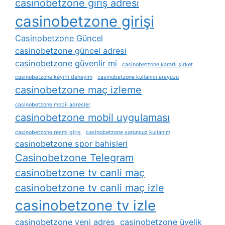
casinobetzone giriş adresi
casinobetzone girişi
Casinobetzone Güncel
casinobetzone güncel adresi
casinobetzone güvenlir mi
casinobetzone kararlı şirket
casinobetzone keyifli deneyim
casinobetzone kullanıcı arayüzü
casinobetzone maç izleme
casinobetzone mobil adresler
casinobetzone mobil uygulaması
casinobetzone resmi giriş
casinobetzone sorunsuz kullanım
casinobetzone spor bahisleri
Casinobetzone Telegram
casinobetzone tv canli maç
casinobetzone tv canli maç izle
casinobetzone tv izle
casinobetzone yeni adres
casinobetzone üyelik