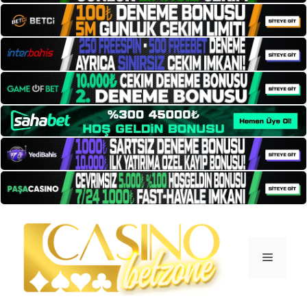
İçeriğe
atla
Menü