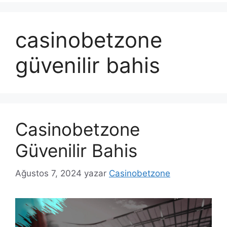
casinobetzone
güvenilir bahis
Casinobetzone
Güvenilir Bahis
Ağustos 7, 2024
yazar
Casinobetzone