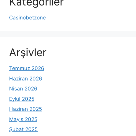
Kategoriler
Casinobetzone
Arşivler
Temmuz 2026
Haziran 2026
Nisan 2026
Eylül 2025
Haziran 2025
Mayıs 2025
Şubat 2025