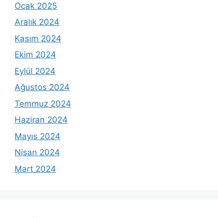
Ocak 2025
Aralık 2024
Kasım 2024
Ekim 2024
Eylül 2024
Ağustos 2024
Temmuz 2024
Haziran 2024
Mayıs 2024
Nisan 2024
Mart 2024