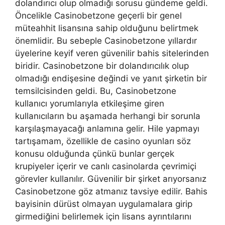
dolandırıcı olup olmadığı sorusu gündeme geldi.
Öncelikle Casinobetzone geçerli bir genel
müteahhit lisansına sahip olduğunu belirtmek
önemlidir. Bu sebeple Casinobetzone yıllardır
üyelerine keyif veren güvenilir bahis sitelerinden
biridir. Casinobetzone bir dolandırıcılık olup
olmadığı endişesine değindi ve yanıt şirketin bir
temsilcisinden geldi. Bu, Casinobetzone
kullanıcı yorumlarıyla etkileşime giren
kullanıcıların bu aşamada herhangi bir sorunla
karşılaşmayacağı anlamına gelir. Hile yapmayı
tartışamam, özellikle de casino oyunları söz
konusu olduğunda çünkü bunlar gerçek
krupiyeler içerir ve canlı casinolarda çevrimiçi
görevler kullanılır. Güvenilir bir şirket arıyorsanız
Casinobetzone göz atmanız tavsiye edilir. Bahis
bayisinin dürüst olmayan uygulamalara girip
girmediğini belirlemek için lisans ayrıntılarını