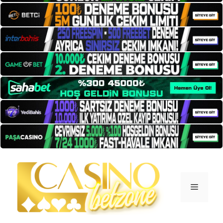
İçeriğe
atla
Menü