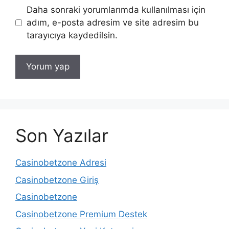
Daha sonraki yorumlarımda kullanılması için
adım, e-posta adresim ve site adresim bu
tarayıcıya kaydedilsin.
Son Yazılar
Casinobetzone Adresi
Casinobetzone Giriş
Casinobetzone
Casinobetzone Premium Destek