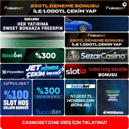
×
CASINOBETZONE GİRİŞ İÇİN TIKLAYINIZ!