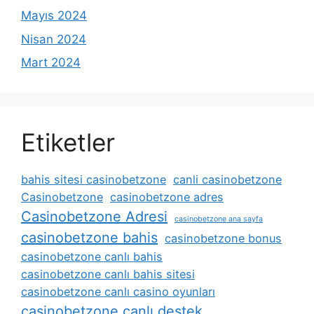
Mayıs 2024
Nisan 2024
Mart 2024
Etiketler
bahis sitesi casinobetzone
canli casinobetzone
Casinobetzone
casinobetzone adres
Casinobetzone Adresi
casinobetzone ana sayfa
casinobetzone bahis
casinobetzone bonus
casinobetzone canlı bahis
casinobetzone canlı bahis sitesi
casinobetzone canlı casino oyunları
casinobetzone canlı destek