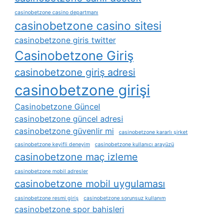
casinobetzone casino departmanı
casinobetzone casino sitesi
casinobetzone giris twitter
Casinobetzone Giriş
casinobetzone giriş adresi
casinobetzone girişi
Casinobetzone Güncel
casinobetzone güncel adresi
casinobetzone güvenlir mi
casinobetzone kararlı şirket
casinobetzone keyifli deneyim
casinobetzone kullanıcı arayüzü
casinobetzone maç izleme
casinobetzone mobil adresler
casinobetzone mobil uygulaması
casinobetzone resmi giriş
casinobetzone sorunsuz kullanım
casinobetzone spor bahisleri