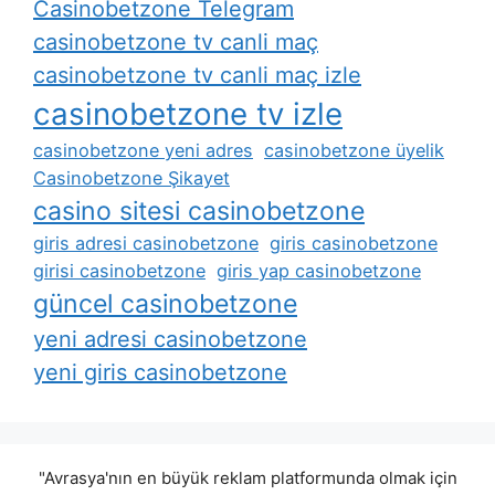
Casinobetzone Telegram
casinobetzone tv canli maç
casinobetzone tv canli maç izle
casinobetzone tv izle
casinobetzone yeni adres
casinobetzone üyelik
Casinobetzone Şikayet
casino sitesi casinobetzone
giris adresi casinobetzone
giris casinobetzone
girisi casinobetzone
giris yap casinobetzone
güncel casinobetzone
yeni adresi casinobetzone
yeni giris casinobetzone
"Avrasya'nın en büyük reklam platformunda olmak için