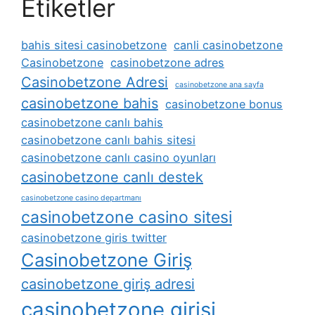
Etiketler
bahis sitesi casinobetzone
canli casinobetzone
Casinobetzone
casinobetzone adres
Casinobetzone Adresi
casinobetzone ana sayfa
casinobetzone bahis
casinobetzone bonus
casinobetzone canlı bahis
casinobetzone canlı bahis sitesi
casinobetzone canlı casino oyunları
casinobetzone canlı destek
casinobetzone casino departmanı
casinobetzone casino sitesi
casinobetzone giris twitter
Casinobetzone Giriş
casinobetzone giriş adresi
casinobetzone girişi