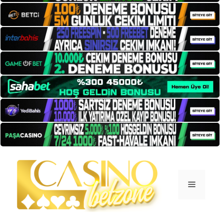
İçeriğe
atla
Menü