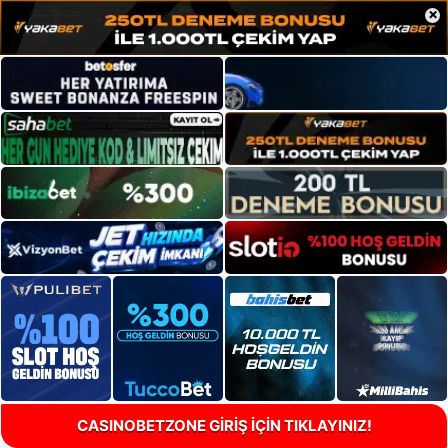
×
CASINOBETZONE GİRİŞ İÇİN TIKLAYINIZ!