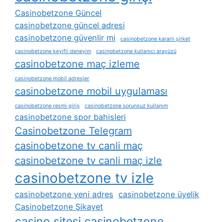
Casinobetzone Güncel
casinobetzone güncel adresi
casinobetzone güvenlir mi
casinobetzone kararlı şirket
casinobetzone keyifli deneyim
casinobetzone kullanıcı arayüzü
casinobetzone maç izleme
casinobetzone mobil adresler
casinobetzone mobil uygulaması
casinobetzone resmi giriş
casinobetzone sorunsuz kullanım
casinobetzone spor bahisleri
Casinobetzone Telegram
casinobetzone tv canli maç
casinobetzone tv canli maç izle
casinobetzone tv izle
casinobetzone yeni adres
casinobetzone üyelik
Casinobetzone Şikayet
casino sitesi casinobetzone