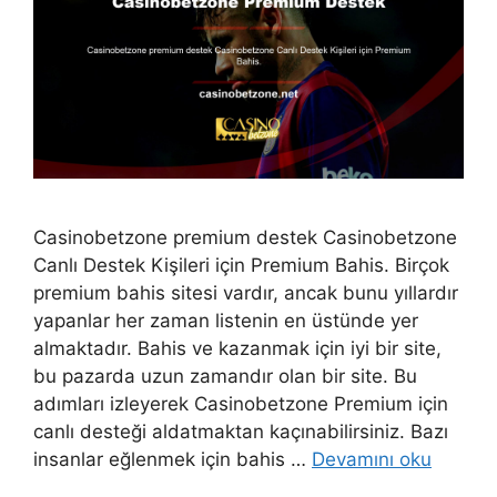
Casinobetzone premium destek Casinobetzone
Canlı Destek Kişileri için Premium Bahis. Birçok
premium bahis sitesi vardır, ancak bunu yıllardır
yapanlar her zaman listenin en üstünde yer
almaktadır. Bahis ve kazanmak için iyi bir site,
bu pazarda uzun zamandır olan bir site. Bu
adımları izleyerek Casinobetzone Premium için
canlı desteği aldatmaktan kaçınabilirsiniz. Bazı
insanlar eğlenmek için bahis …
Devamını oku