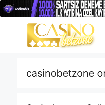
İçeriğe
atla
casinobetzone on