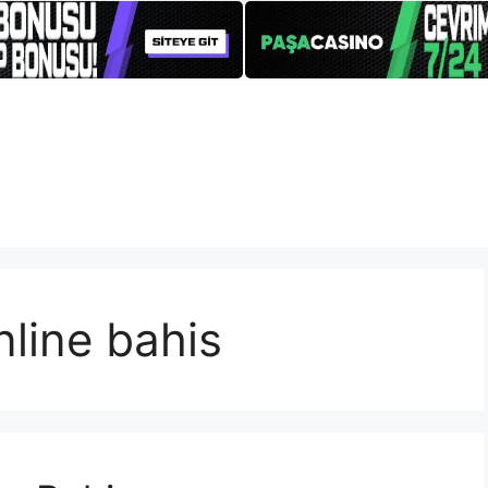
line bahis