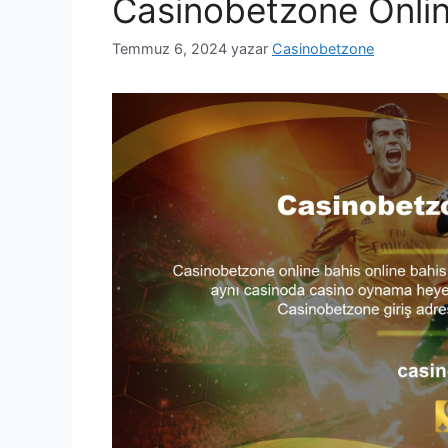
Casinobetzone Onlin
Temmuz 6, 2024
yazar
Casinobetzone