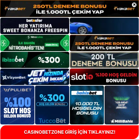
×
CASINOBETZONE GİRİŞ İÇİN TIKLAYINIZ!