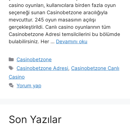
casino oyunları, kullanıcılara birden fazla oyun
seçeneği sunan Casinobetzone aracılığıyla
mevcuttur. 245 oyun masasının açılışı
gerçekleştirildi. Canlı casino oyunlarının tüm
Casinobetzone Adresi temsilcilerini bu bölümde
bulabilirsiniz. Her …
Devamını oku
Kategoriler
Casinobetzone
Etiketler
Casinobetzone Adresi
,
Casinobetzone Canlı
Casino
Yorum yap
Son Yazılar