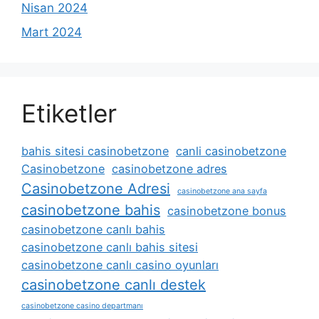
Nisan 2024
Mart 2024
Etiketler
bahis sitesi casinobetzone
canli casinobetzone
Casinobetzone
casinobetzone adres
Casinobetzone Adresi
casinobetzone ana sayfa
casinobetzone bahis
casinobetzone bonus
casinobetzone canlı bahis
casinobetzone canlı bahis sitesi
casinobetzone canlı casino oyunları
casinobetzone canlı destek
casinobetzone casino departmanı