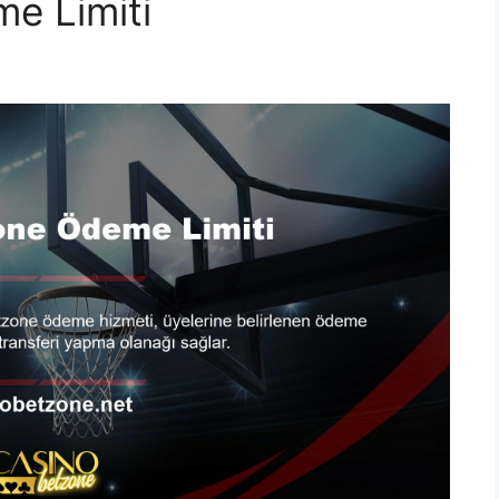
e Limiti