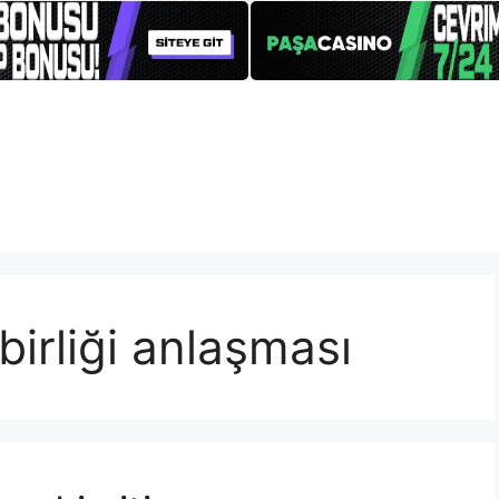
birliği anlaşması