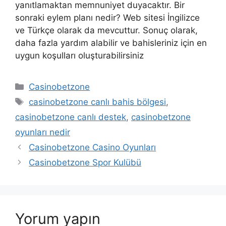
yanıtlamaktan memnuniyet duyacaktır. Bir
sonraki eylem planı nedir? Web sitesi İngilizce
ve Türkçe olarak da mevcuttur. Sonuç olarak,
daha fazla yardım alabilir ve bahisleriniz için en
uygun koşulları oluşturabilirsiniz
Kategoriler
Casinobetzone
Etiketler
casinobetzone canlı bahis bölgesi
,
casinobetzone canlı destek
,
casinobetzone
oyunları nedir
Casinobetzone Casino Oyunları
Casinobetzone Spor Kulübü
Yorum yapın