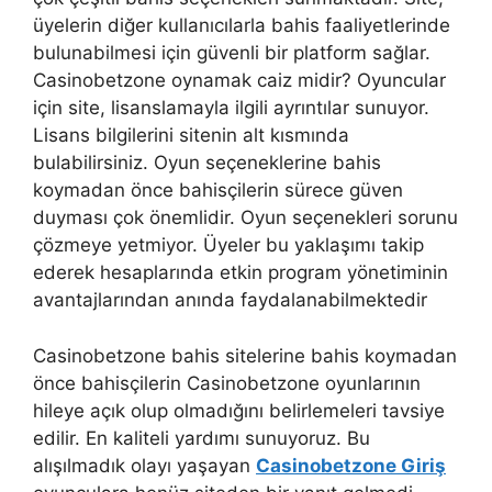
üyelerin diğer kullanıcılarla bahis faaliyetlerinde
bulunabilmesi için güvenli bir platform sağlar.
Casinobetzone oynamak caiz midir? Oyuncular
için site, lisanslamayla ilgili ayrıntılar sunuyor.
Lisans bilgilerini sitenin alt kısmında
bulabilirsiniz. Oyun seçeneklerine bahis
koymadan önce bahisçilerin sürece güven
duyması çok önemlidir. Oyun seçenekleri sorunu
çözmeye yetmiyor. Üyeler bu yaklaşımı takip
ederek hesaplarında etkin program yönetiminin
avantajlarından anında faydalanabilmektedir
Casinobetzone bahis sitelerine bahis koymadan
önce bahisçilerin Casinobetzone oyunlarının
hileye açık olup olmadığını belirlemeleri tavsiye
edilir. En kaliteli yardımı sunuyoruz. Bu
alışılmadık olayı yaşayan
Casinobetzone Giriş