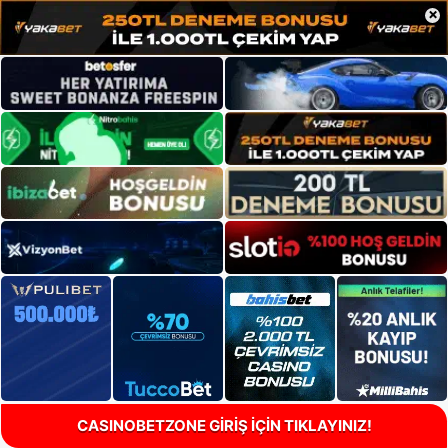
×
CASINOBETZONE GİRİŞ İÇİN TIKLAYINIZ!