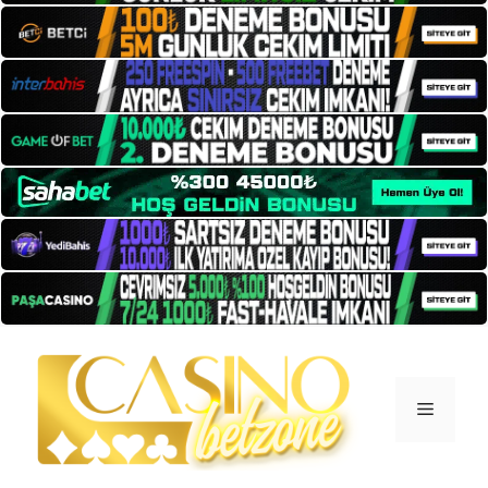
İçeriğe
atla
Menü