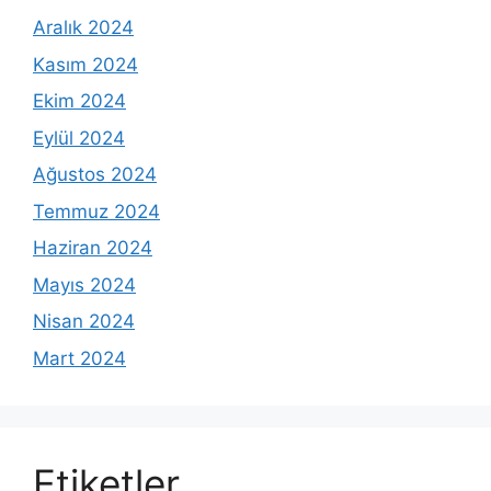
Aralık 2024
Kasım 2024
Ekim 2024
Eylül 2024
Ağustos 2024
Temmuz 2024
Haziran 2024
Mayıs 2024
Nisan 2024
Mart 2024
Etiketler