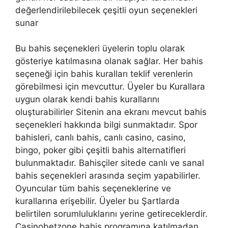
değerlendirilebilecek çeşitli oyun seçenekleri
sunar
Bu bahis seçenekleri üyelerin toplu olarak
gösteriye katılmasına olanak sağlar. Her bahis
seçeneği için bahis kuralları teklif verenlerin
görebilmesi için mevcuttur. Üyeler bu Kurallara
uygun olarak kendi bahis kurallarını
oluşturabilirler Sitenin ana ekranı mevcut bahis
seçenekleri hakkında bilgi sunmaktadır. Spor
bahisleri, canlı bahis, canlı casino, casino,
bingo, poker gibi çeşitli bahis alternatifleri
bulunmaktadır. Bahisçiler sitede canlı ve sanal
bahis seçenekleri arasında seçim yapabilirler.
Oyuncular tüm bahis seçeneklerine ve
kurallarına erişebilir. Üyeler bu Şartlarda
belirtilen sorumluluklarını yerine getireceklerdir.
Casinobetzone bahis programına katılmadan