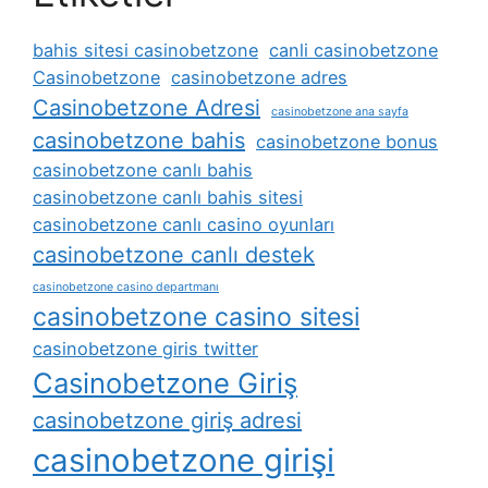
bahis sitesi casinobetzone
canli casinobetzone
Casinobetzone
casinobetzone adres
Casinobetzone Adresi
casinobetzone ana sayfa
casinobetzone bahis
casinobetzone bonus
casinobetzone canlı bahis
casinobetzone canlı bahis sitesi
casinobetzone canlı casino oyunları
casinobetzone canlı destek
casinobetzone casino departmanı
casinobetzone casino sitesi
casinobetzone giris twitter
Casinobetzone Giriş
casinobetzone giriş adresi
casinobetzone girişi